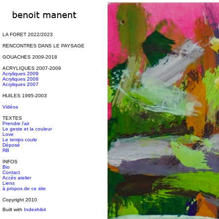
LA FORET 2022/2023
RENCONTRES DANS LE PAYSAGE
GOUACHES 2009-2018
ACRYLIQUES 2007-2009
Acryliques 2009
Acryliques 2008
Acryliques 2007
HUILES 1995-2003
Vidéos
TEXTES
Prendre l'air
Le geste et la couleur
Love
Le temps coule
Déposé
RB
INFOS
Bio
Contact
Accès atelier
Liens
à propos de ce site
Copyright 2010
Built with
Indexhibit